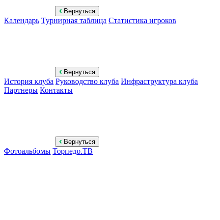
Вернуться
Календарь
Турнирная таблица
Статистика игроков
Вернуться
История клуба
Руководство клуба
Инфраструктура клуба
Партнеры
Контакты
Вернуться
Фотоальбомы
Торпедо.ТВ