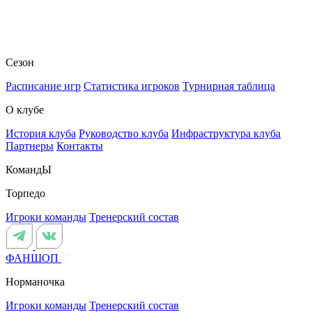
Сезон
Расписание игр
Статистика игроков
Турнирная таблица
О клубе
История клуба
Руководство клуба
Инфраструктура клуба
Партнеры
Контакты
КомандЫ
Торпедо
Игроки команды
Тренерский состав
ФАНШОП
Норманочка
Игроки команды
Тренерский состав