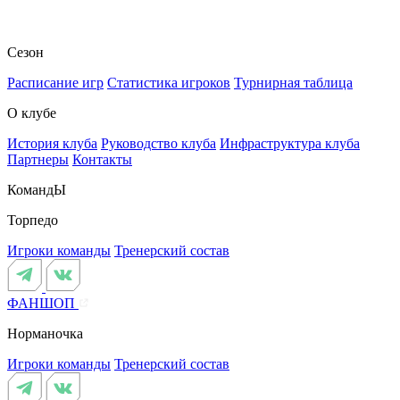
Сезон
Расписание игр
Статистика игроков
Турнирная таблица
О клубе
История клуба
Руководство клуба
Инфраструктура клуба
Партнеры
Контакты
КомандЫ
Торпедо
Игроки команды
Тренерский состав
ФАНШОП
Норманочка
Игроки команды
Тренерский состав