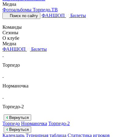
Медиа
Фотоальбомы
Торпедо.ТВ
ФАНШОП
Билеты
Поиск по сайту
Команды
Сезоны
О клубе
Медиа
ФАНШОП
Билеты
Торпедо
Норманочка
Торпедо-2
Вернуться
Торпедо
Норманочка
Торпедо-2
Вернуться
Календарь
Турнирная таблица
Статистика игроков