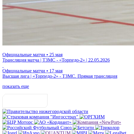
Официальные матчи
• 25 мая
Трансляция матча | ТЗМС - «Торпедо-2» | 22.05.2026
Официальные матчи
• 17 мая
Высшая лига | «Торпедо-2» - ТЗМС. Прямая трансляция
показать еще