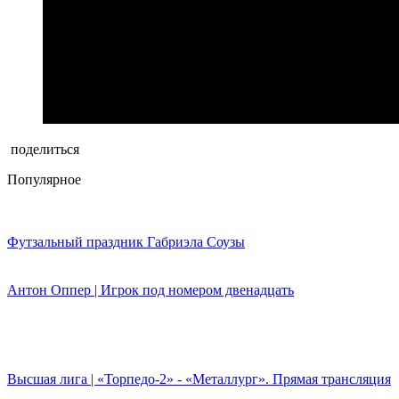
поделиться
Популярное
Футзальный праздник Габриэла Соузы
Антон Оппер | Игрок под номером двенадцать
Высшая лига | «Торпедо-2» - «Металлург». Прямая трансляция