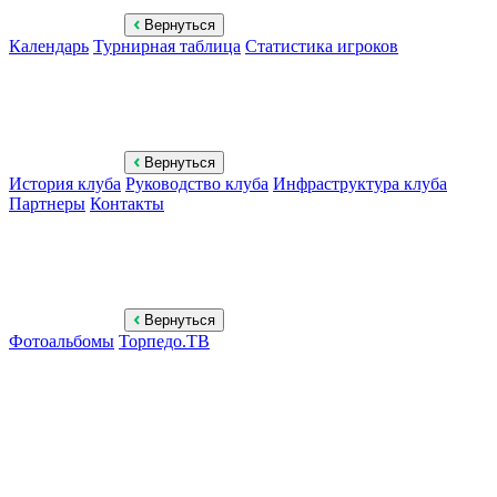
Вернуться
Календарь
Турнирная таблица
Статистика игроков
Вернуться
История клуба
Руководство клуба
Инфраструктура клуба
Партнеры
Контакты
Вернуться
Фотоальбомы
Торпедо.ТВ