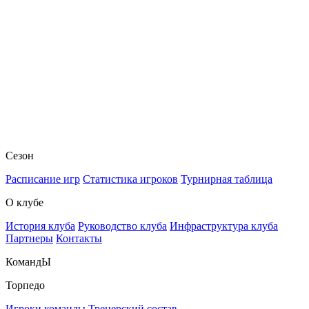
Сезон
Расписание игр
Статистика игроков
Турнирная таблица
О клубе
История клуба
Руководство клуба
Инфраструктура клуба
Партнеры
Контакты
КомандЫ
Торпедо
Игроки команды
Тренерский состав