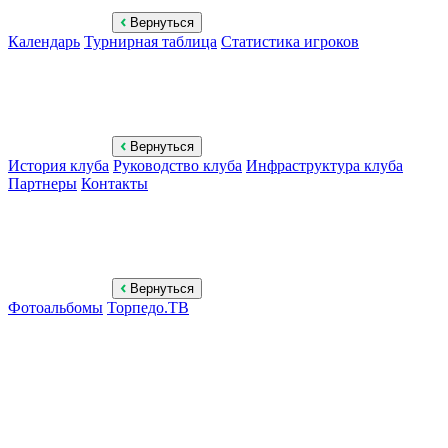
Вернуться
Календарь
Турнирная таблица
Статистика игроков
Вернуться
История клуба
Руководство клуба
Инфраструктура клуба
Партнеры
Контакты
Вернуться
Фотоальбомы
Торпедо.ТВ