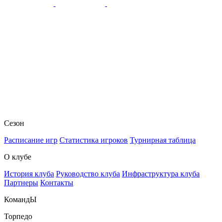
Сезон
Расписание игр
Статистика игроков
Турнирная таблица
О клубе
История клуба
Руководство клуба
Инфраструктура клуба
Партнеры
Контакты
КомандЫ
Торпедо