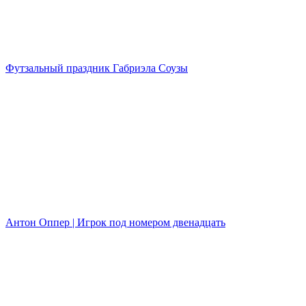
Футзальный праздник Габриэла Соузы
Антон Оппер | Игрок под номером двенадцать