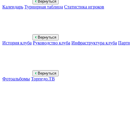
Вернуться
Календарь
Турнирная таблица
Статистика игроков
Вернуться
История клуба
Руководство клуба
Инфраструктура клуба
Парт
Вернуться
Фотоальбомы
Торпедо.ТВ