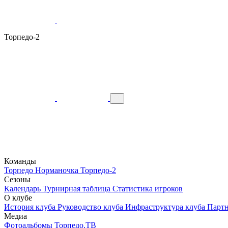
Торпедо-2
Команды
Торпедо
Норманочка
Торпедо-2
Сезоны
Календарь
Турнирная таблица
Статистика игроков
О клубе
История клуба
Руководство клуба
Инфраструктура клуба
Парт
Медиа
Фотоальбомы
Торпедо.ТВ