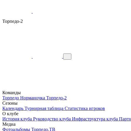
Торпедо-2
Команды
Торпедо
Норманочка
Торпедо-2
Сезоны
Календарь
Турнирная таблица
Статистика игроков
О клубе
История клуба
Руководство клуба
Инфраструктура клуба
Парт
Медиа
Фотоальбомы
Торпедо.ТВ