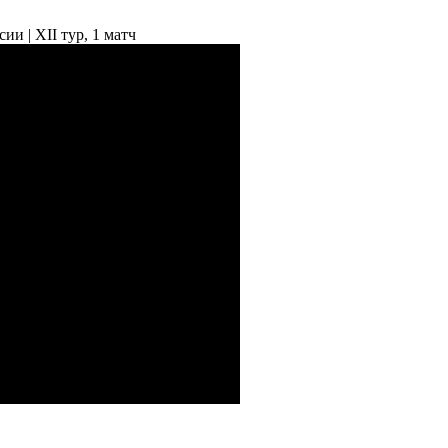
и | ХII тур, 1 матч