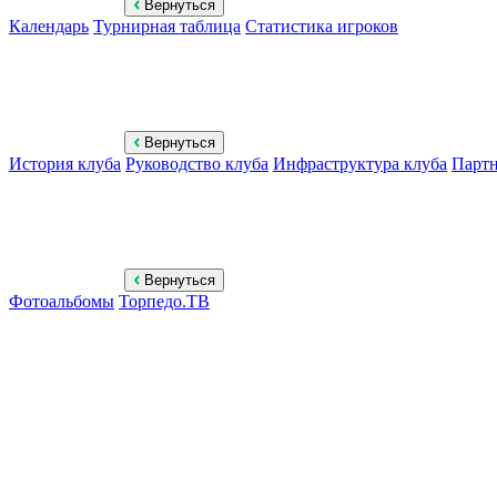
Вернуться
Календарь
Турнирная таблица
Статистика игроков
Вернуться
История клуба
Руководство клуба
Инфраструктура клуба
Парт
Вернуться
Фотоальбомы
Торпедо.ТВ