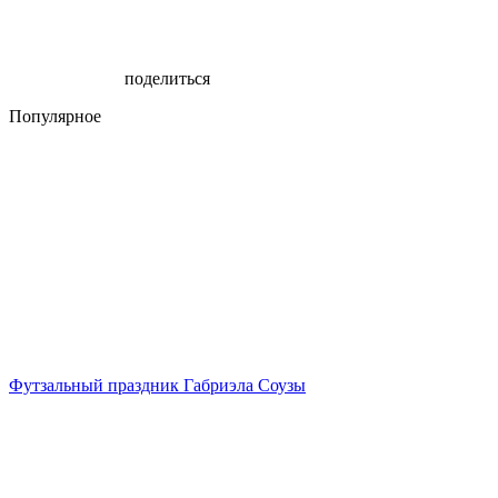
поделиться
Популярное
Футзальный праздник Габриэла Соузы