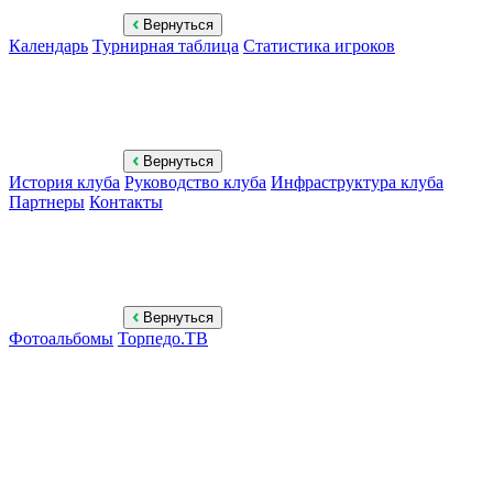
Вернуться
Календарь
Турнирная таблица
Статистика игроков
Вернуться
История клуба
Руководство клуба
Инфраструктура клуба
Партнеры
Контакты
Вернуться
Фотоальбомы
Торпедо.ТВ