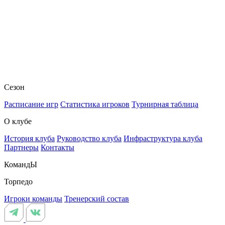
Сезон
Расписание игр
Статистика игроков
Турнирная таблица
О клубе
История клуба
Руководство клуба
Инфраструктура клуба
Партнеры
Контакты
КомандЫ
Торпедо
Игроки команды
Тренерский состав