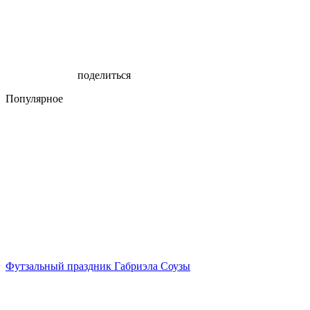
поделиться
Популярное
Футзальный праздник Габриэла Соузы