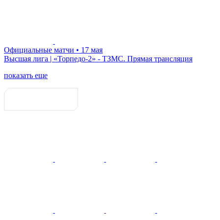
Официальные матчи
• 17 мая
Высшая лига | «Торпедо-2» - ТЗМС. Прямая трансляция
показать еще