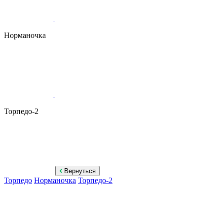
Норманочка
Торпедо-2
Вернуться
Торпедо
Норманочка
Торпедо-2