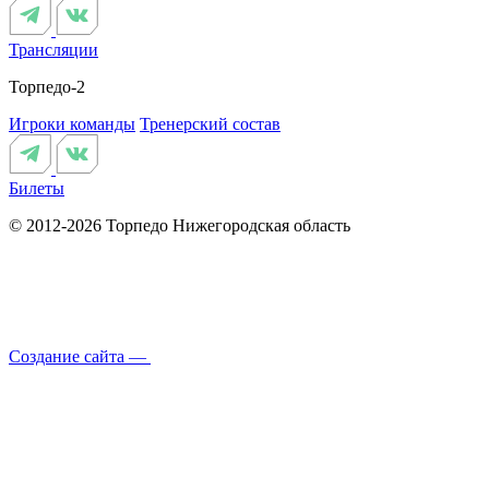
Трансляции
Торпедо-2
Игроки команды
Тренерский состав
Билеты
© 2012-2026 Торпедо
Нижегородская область
Создание сайта —