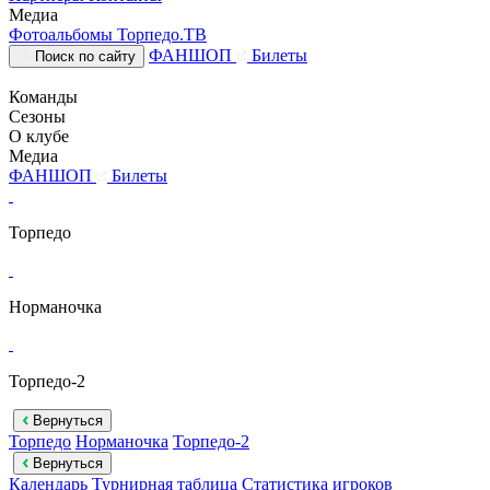
Медиа
Фотоальбомы
Торпедо.ТВ
ФАНШОП
Билеты
Поиск по сайту
Команды
Сезоны
О клубе
Медиа
ФАНШОП
Билеты
Торпедо
Норманочка
Торпедо-2
Вернуться
Торпедо
Норманочка
Торпедо-2
Вернуться
Календарь
Турнирная таблица
Статистика игроков