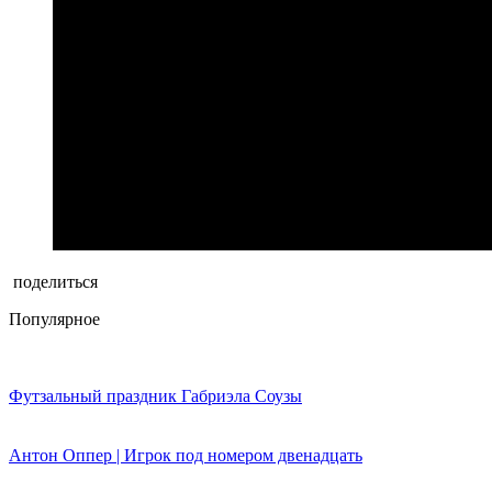
поделиться
Популярное
Футзальный праздник Габриэла Соузы
Антон Оппер | Игрок под номером двенадцать