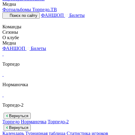
Медиа
Фотоальбомы
Торпедо.ТВ
ФАНШОП
Билеты
Поиск по сайту
Команды
Сезоны
О клубе
Медиа
ФАНШОП
Билеты
Торпедо
Норманочка
Торпедо-2
Вернуться
Торпедо
Норманочка
Торпедо-2
Вернуться
Календарь
Турнирная таблица
Статистика игроков