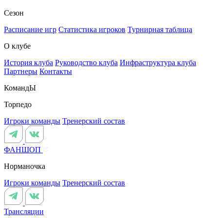
Сезон
Расписание игр
Статистика игроков
Турнирная таблица
О клубе
История клуба
Руководство клуба
Инфраструктура клуба
Партнеры
Контакты
КомандЫ
Торпедо
Игроки команды
Тренерский состав
ФАНШОП
Норманочка
Игроки команды
Тренерский состав
Трансляции