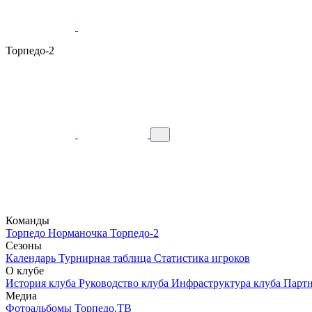
Торпедо-2
Команды
Торпедо
Норманочка
Торпедо-2
Сезоны
Календарь
Турнирная таблица
Статистика игроков
О клубе
История клуба
Руководство клуба
Инфраструктура клуба
Парт
Медиа
Фотоальбомы
Торпедо.ТВ