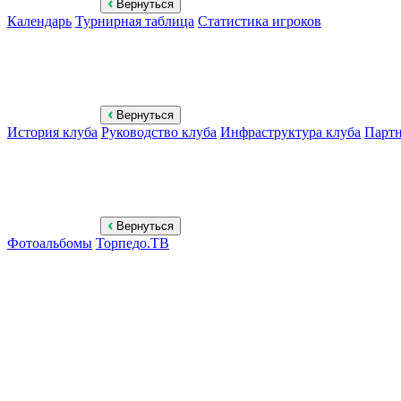
Вернуться
Календарь
Турнирная таблица
Статистика игроков
Вернуться
История клуба
Руководство клуба
Инфраструктура клуба
Парт
Вернуться
Фотоальбомы
Торпедо.ТВ