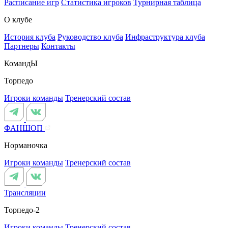
Расписание игр
Статистика игроков
Турнирная таблица
О клубе
История клуба
Руководство клуба
Инфраструктура клуба
Партнеры
Контакты
КомандЫ
Торпедо
Игроки команды
Тренерский состав
ФАНШОП
Норманочка
Игроки команды
Тренерский состав
Трансляции
Торпедо-2
Игроки команды
Тренерский состав