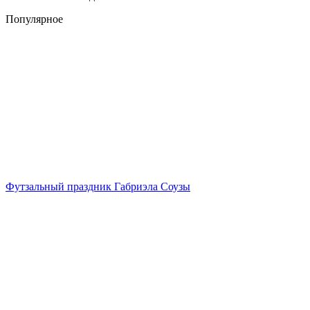
Популярное
Футзальный праздник Габриэла Соузы