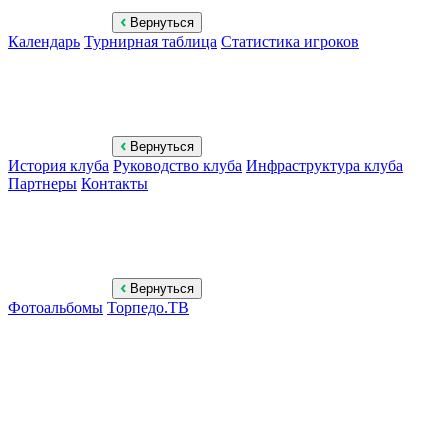
Вернуться
Календарь
Турнирная таблица
Статистика игроков
Вернуться
История клуба
Руководство клуба
Инфраструктура клуба
Партнеры
Контакты
Вернуться
Фотоальбомы
Торпедо.ТВ