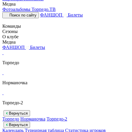
Медиа
Фотоальбомы
Торпедо.ТВ
ФАНШОП
Билеты
Поиск по сайту
Команды
Сезоны
О клубе
Медиа
ФАНШОП
Билеты
Торпедо
Норманочка
Торпедо-2
Вернуться
Торпедо
Норманочка
Торпедо-2
Вернуться
Календарь
Турнирная таблица
Статистика игроков