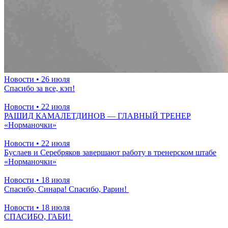
Новости
• 26 июля
Спасибо за все, кэп!
Новости
• 22 июля
РАШИД КАМАЛЕТДИНОВ — ГЛАВНЫЙ ТРЕНЕР
«Норманочки»
Новости
• 22 июля
Буслаев и Серебряков завершают работу в тренерском штабе
«Норманочки»
Новости
• 18 июля
Спасибо, Синара! Спасибо, Рарин!
Новости
• 18 июля
СПАСИБО, ГАБИ!