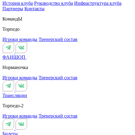
История клуба
Руководство клуба
Инфраструктура клуба
Партнеры
Контакты
КомандЫ
Торпедо
Игроки команды
Тренерский состав
ФАНШОП
Норманочка
Игроки команды
Тренерский состав
Трансляции
Торпедо-2
Игроки команды
Тренерский состав
Билеты